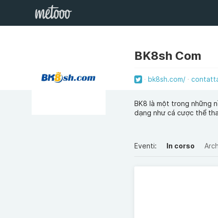
BK8sh Com
bk8sh.com/
contatt
BK8 là một trong những n
dạng như cá cược thể thao
Eventi:
In corso
Arch