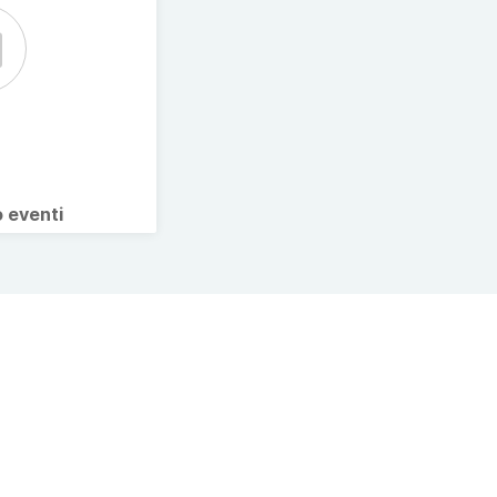
o eventi