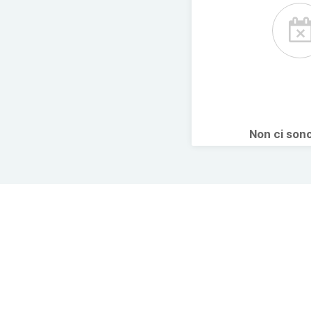
Non ci son