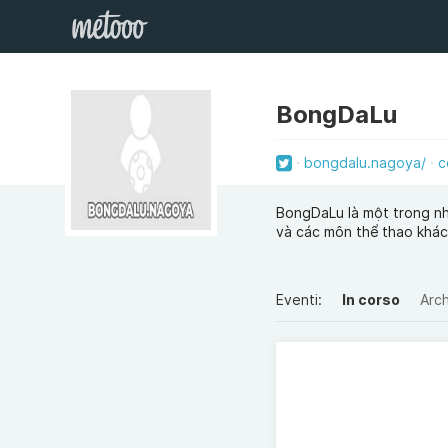
BongDaLu
bongdalu.nagoya/
c
BongDaLu là một trong nh
và các môn thể thao khác.
Eventi:
In corso
Arch