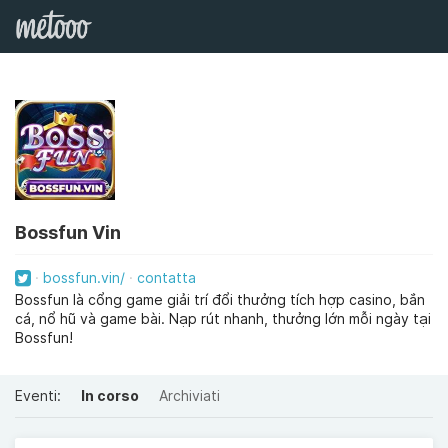
Bossfun Vin
bossfun.vin/
contatta
Bossfun là cổng game giải trí đổi thưởng tích hợp casino, bắn
cá, nổ hũ và game bài. Nạp rút nhanh, thưởng lớn mỗi ngày tại
Bossfun!
Eventi:
In corso
Archiviati