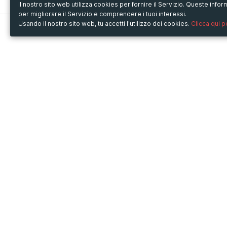
Il nostro sito web utilizza cookies per fornire il Servizio. Queste inf
per migliorare il Servizio e comprendere i tuoi interessi.
Usando il nostro sito web, tu accetti l'utilizzo dei cookies.
Clicca qui 
Metooo
Usa Metooo per
Come funziona
Fiere e Business
Crea la tua pagina
Conferenze e Congressi
Invita i contatti
Workshop e Corsi
Vendi i biglietti
Cultura
Racconta il tuo evento
Mostre e rassegne
Intrattenimento
Festival e Concerti
Non-profit
Crowdfunding
Sport
© Copyright 2013-2020 Metooo s.r.l.