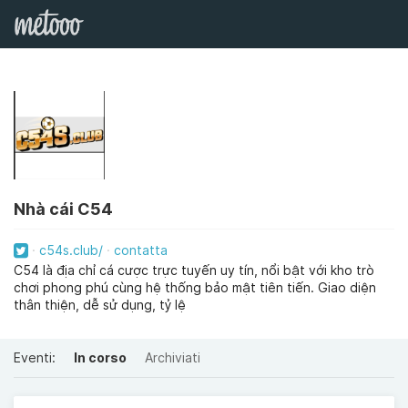
Nhà cái C54
c54s.club/
contatta
C54 là địa chỉ cá cược trực tuyến uy tín, nổi bật với kho trò
chơi phong phú cùng hệ thống bảo mật tiên tiến. Giao diện
thân thiện, dễ sử dụng, tỷ lệ
Eventi:
In corso
Archiviati