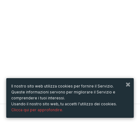
Il nostro sito web utilizza cookies per fornire il Servizio.
Queste informazioni servono per migliorare il Servizio e
comprendere i tuoi interessi.
Usando il nostro sito web, tu accetti l'utilizzo dei cookies.
Clicca qui per approfondire.
Metooo
Come funziona
Crea la tua pagina