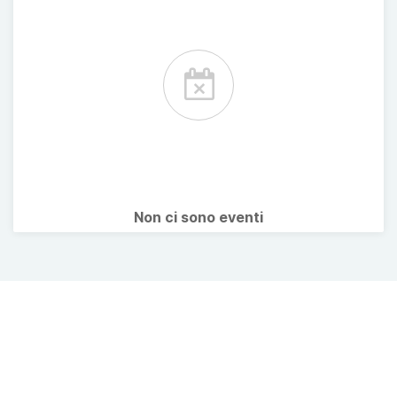
Non ci sono eventi