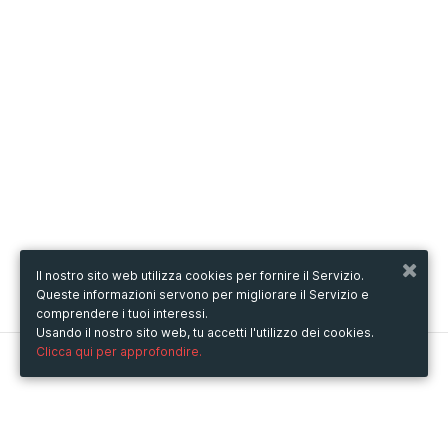
Il nostro sito web utilizza cookies per fornire il Servizio.
Queste informazioni servono per migliorare il Servizio e
comprendere i tuoi interessi.
Usando il nostro sito web, tu accetti l'utilizzo dei cookies.
Clicca qui per approfondire.
Metooo
Come funziona
Crea la tua pagina