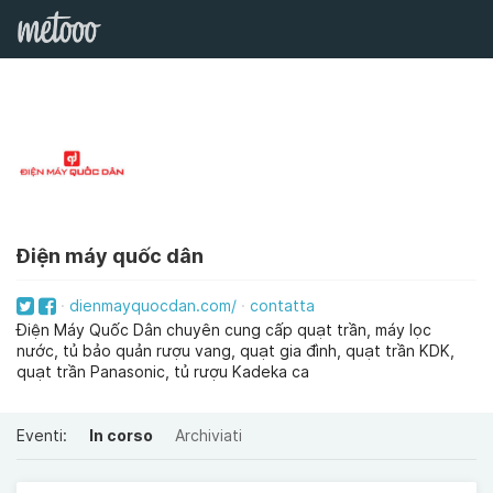
Điện máy quốc dân
dienmayquocdan.com/
contatta
Điện Máy Quốc Dân chuyên cung cấp quạt trần, máy lọc
nước, tủ bảo quản rượu vang, quạt gia đình, quạt trần KDK,
quạt trần Panasonic, tủ rượu Kadeka ca
Eventi:
In corso
Archiviati