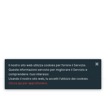
Il nostro sito web utilizza cookies per fornire il Servizio.
Queste informazioni servono per migliorare il Servizio e
comprendere i tuoi interessi.
Usando il nostro sito web, tu accetti l'utilizzo dei cookies.
Clicca qui per approfondire.
Metooo
Come funziona
Crea la tua pagina