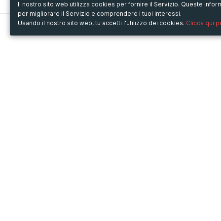
Il nostro sito web utilizza cookies per fornire il Servizio. Queste inf
per migliorare il Servizio e comprendere i tuoi interessi.
Usando il nostro sito web, tu accetti l'utilizzo dei cookies.
Clicca qui 
Metooo
Usa Metooo per
Come funziona
Fiere e Business
Crea la tua pagina
Conferenze e Congressi
Invita i contatti
Workshop e Corsi
Vendi i biglietti
Cultura
Racconta il tuo evento
Mostre e rassegne
Intrattenimento
Festival e Concerti
Non-profit
Crowdfunding
Sport
© Copyright 2013-2020 Metooo s.r.l.