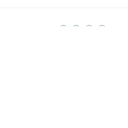
CAMBIA PAESE