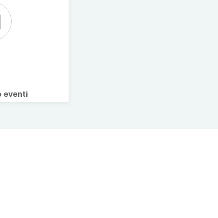
o eventi