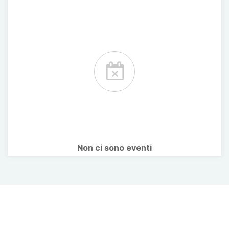
Non ci sono eventi