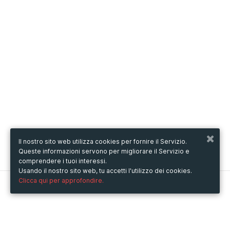
Il nostro sito web utilizza cookies per fornire il Servizio.
Queste informazioni servono per migliorare il Servizio e
comprendere i tuoi interessi.
Usando il nostro sito web, tu accetti l'utilizzo dei cookies.
Clicca qui per approfondire.
Metooo
Come funziona
Crea la tua pagina