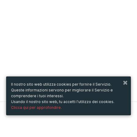
Il nostro sito web utilizza cookies per fornire il Servizio.
Queste informazioni servono per migliorare il Servizio e
comprendere i tuoi interessi.
Usando il nostro sito web, tu accetti l'utilizzo dei cookies.
Clicca qui per approfondire.
Metooo
Come funziona
Crea la tua pagina