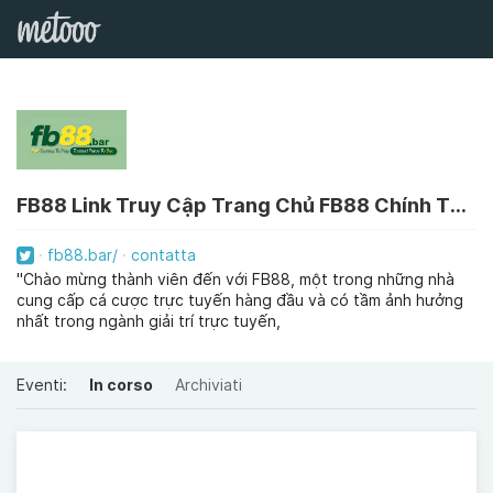
FB88 Link Truy Cập Trang Chủ FB88 Chính Thức 2024
fb88.bar/
contatta
"Chào mừng thành viên đến với FB88, một trong những nhà
cung cấp cá cược trực tuyến hàng đầu và có tầm ảnh hưởng
nhất trong ngành giải trí trực tuyến,
Eventi:
In corso
Archiviati