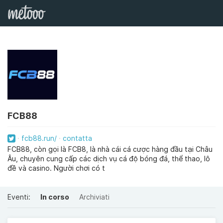
FCB88
fcb88.run/
contatta
FCB88, còn gọi là FCB8, là nhà cái cá cược hàng đầu tại Châu
Âu, chuyên cung cấp các dịch vụ cá độ bóng đá, thể thao, lô
đề và casino. Người chơi có t
Eventi:
In corso
Archiviati