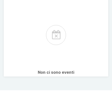
Non ci sono eventi