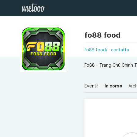
fo88 food
fo88.food/
contatta
Fo88 – Trang Chủ Chính 
Eventi:
In corso
Arch