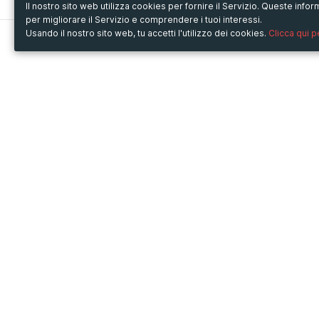
Il nostro sito web utilizza cookies per fornire il Servizio. Queste inf
per migliorare il Servizio e comprendere i tuoi interessi.
Usando il nostro sito web, tu accetti l'utilizzo dei cookies.
Clicca qui 
Metooo
Usa Metooo per
Come funziona
Fiere e Business
Crea la tua pagina
Conferenze e Congressi
Invita i contatti
Workshop e Corsi
Vendi i biglietti
Cultura
Racconta il tuo evento
Mostre e rassegne
Intrattenimento
Festival e Concerti
Non-profit
Crowdfunding
Sport
© Copyright 2013-2020 Metooo s.r.l.