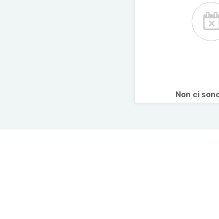
Non ci son