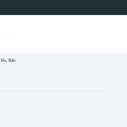
 Xỉu, Bắn