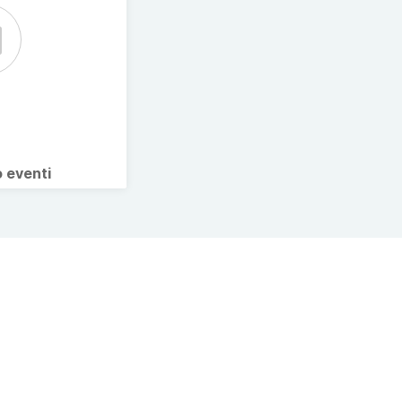
o eventi