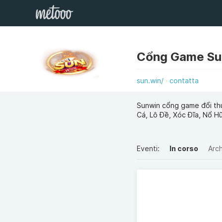
Cổng Game Su
sun.win/
contatta
Sunwin cổng game đổi thưở
Cá, Lô Đề, Xóc Đĩa, Nổ Hũ,
Eventi:
In corso
Arch