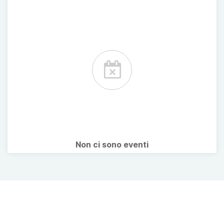
Non ci sono eventi