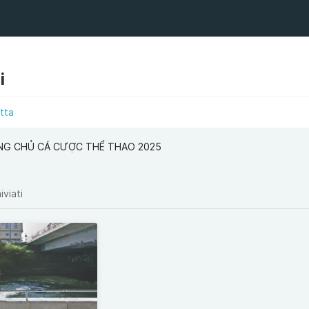
i
tta
ANG CHỦ CÁ CƯỢC THỂ THAO 2025
iviati