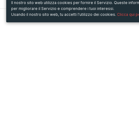
Il nostro sito web utilizza cookies per fornire il Servizio. Queste inf
per migliorare il Servizio e comprendere i tuoi interessi.
Usando il nostro sito web, tu accetti l'utilizzo dei cookies.
Clicca qui 
Metooo
Usa Metooo per
Come funziona
Fiere e Business
Crea la tua pagina
Conferenze e Congressi
Invita i contatti
Workshop e Corsi
Vendi i biglietti
Cultura
Racconta il tuo evento
Mostre e rassegne
Intrattenimento
Festival e Concerti
Non-profit
Crowdfunding
Sport
© Copyright 2013-2020 Metooo s.r.l.