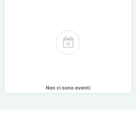
Non ci sono eventi