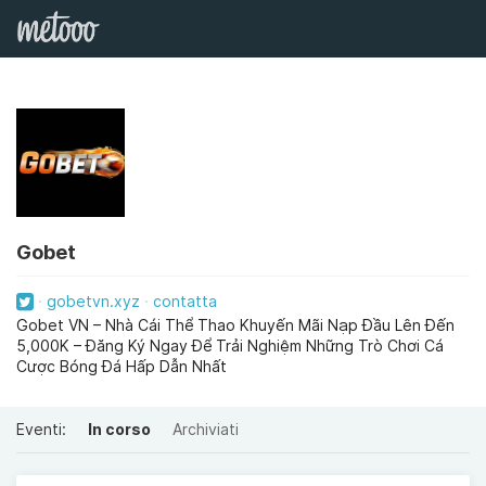
Gobet
gobetvn.xyz
contatta
Gobet VN – Nhà Cái Thể Thao Khuyến Mãi Nạp Đầu Lên Đến
5,000K – Đăng Ký Ngay Để Trải Nghiệm Những Trò Chơi Cá
Cược Bóng Đá Hấp Dẫn Nhất
Eventi:
In corso
Archiviati