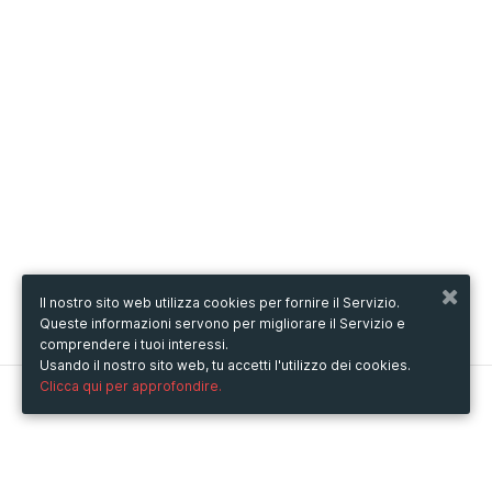
Il nostro sito web utilizza cookies per fornire il Servizio.
Queste informazioni servono per migliorare il Servizio e
comprendere i tuoi interessi.
Usando il nostro sito web, tu accetti l'utilizzo dei cookies.
Clicca qui per approfondire.
Metooo
Come funziona
Crea la tua pagina