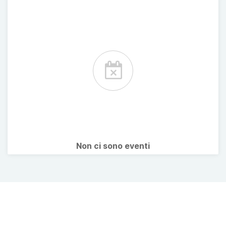
Non ci sono eventi