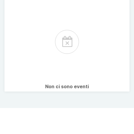
Non ci sono eventi