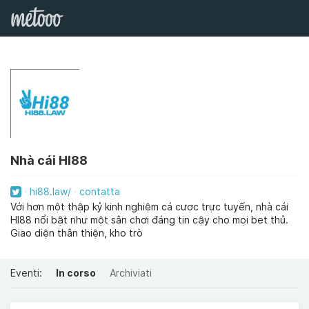
Nhà cái HI88
hi88.law/
contatta
Với hơn một thập kỷ kinh nghiệm cá cược trực tuyến, nhà cái
HI88 nổi bật như một sân chơi đáng tin cậy cho mọi bet thủ.
Giao diện thân thiện, kho trò
Eventi:
In corso
Archiviati