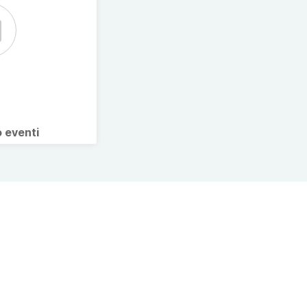
o eventi