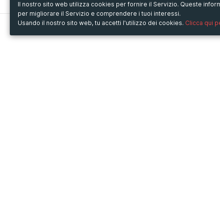
Il nostro sito web utilizza cookies per fornire il Servizio. Queste inf
per migliorare il Servizio e comprendere i tuoi interessi.
Usando il nostro sito web, tu accetti l'utilizzo dei cookies.
Clicca qui 
Metooo
Usa Metooo per
Come funziona
Fiere e Business
Crea la tua pagina
Conferenze e Congressi
Invita i contatti
Workshop e Corsi
Vendi i biglietti
Cultura
Racconta il tuo evento
Mostre e rassegne
Intrattenimento
Festival e Concerti
Non-profit
Crowdfunding
Sport
© Copyright 2013-2020 Metooo s.r.l.