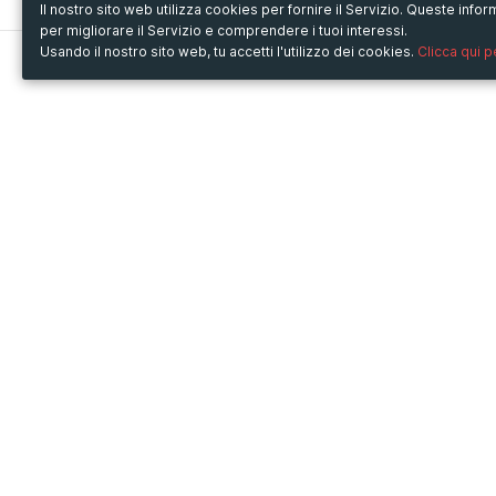
Il nostro sito web utilizza cookies per fornire il Servizio. Queste inf
per migliorare il Servizio e comprendere i tuoi interessi.
Usando il nostro sito web, tu accetti l'utilizzo dei cookies.
Clicca qui 
Metooo
Usa Metooo per
Come funziona
Fiere e Business
Crea la tua pagina
Conferenze e Congressi
Invita i contatti
Workshop e Corsi
Vendi i biglietti
Cultura
Racconta il tuo evento
Mostre e rassegne
Intrattenimento
Festival e Concerti
Non-profit
Crowdfunding
Sport
© Copyright 2013-2020 Metooo s.r.l.