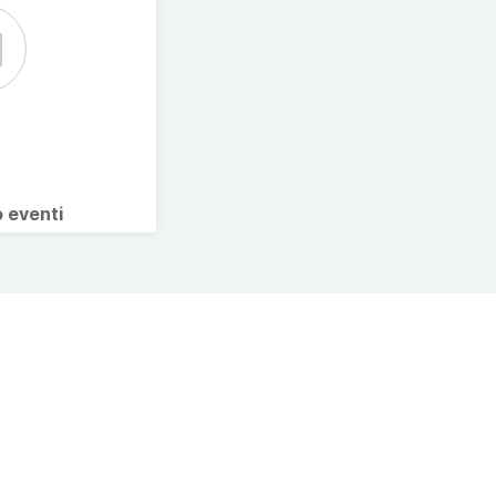
o eventi