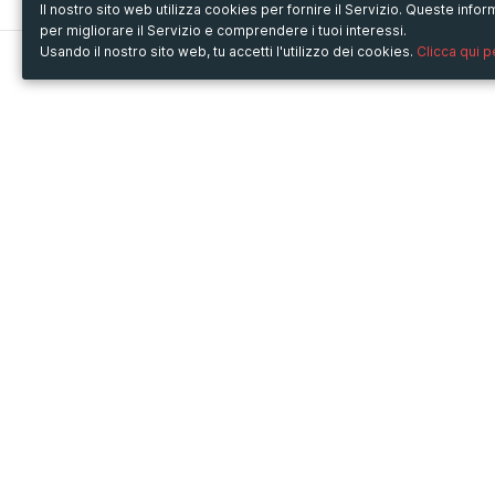
Il nostro sito web utilizza cookies per fornire il Servizio. Queste inf
per migliorare il Servizio e comprendere i tuoi interessi.
Usando il nostro sito web, tu accetti l'utilizzo dei cookies.
Clicca qui 
Metooo
Usa Metooo per
Come funziona
Fiere e Business
Crea la tua pagina
Conferenze e Congressi
Invita i contatti
Workshop e Corsi
Vendi i biglietti
Cultura
Racconta il tuo evento
Mostre e rassegne
Intrattenimento
Festival e Concerti
Non-profit
Crowdfunding
Sport
© Copyright 2013-2020 Metooo s.r.l.