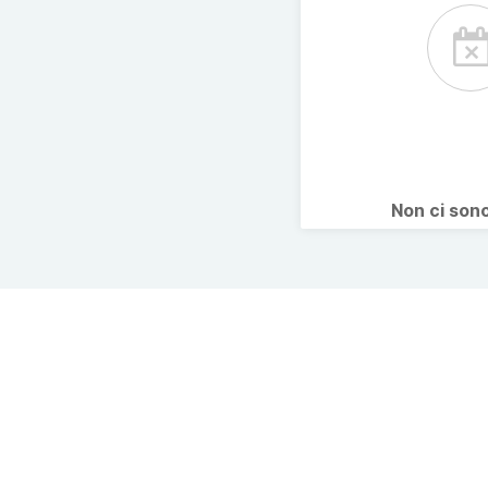
Non ci son