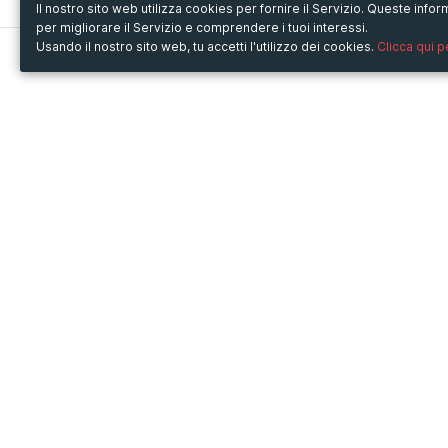
Il nostro sito web utilizza cookies per fornire il Servizio. Queste inf
per migliorare il Servizio e comprendere i tuoi interessi.
Usando il nostro sito web, tu accetti l'utilizzo dei cookies.
Clicca qui 
Metooo
Usa Metooo per
Come funziona
Fiere e Business
Crea la tua pagina
Conferenze e Congressi
Invita i contatti
Workshop e Corsi
Vendi i biglietti
Cultura
Racconta il tuo evento
Mostre e rassegne
Intrattenimento
Festival e Concerti
Non-profit
Crowdfunding
Sport
© Copyright 2013-2020 Metooo s.r.l.