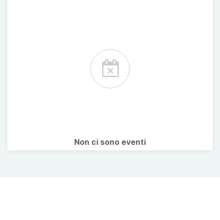
Non ci sono eventi