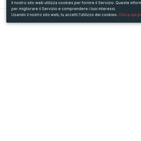
Il nostro sito web utilizza cookies per fornire il Servizio. Queste inf
per migliorare il Servizio e comprendere i tuoi interessi.
Usando il nostro sito web, tu accetti l'utilizzo dei cookies.
Clicca qui 
Metooo
Usa Metooo per
Come funziona
Fiere e Business
Crea la tua pagina
Conferenze e Congressi
Invita i contatti
Workshop e Corsi
Vendi i biglietti
Cultura
Racconta il tuo evento
Mostre e rassegne
Intrattenimento
Festival e Concerti
Non-profit
Crowdfunding
Sport
© Copyright 2013-2020 Metooo s.r.l.