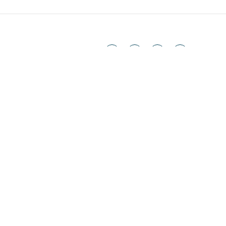
CAMBIA PAESE