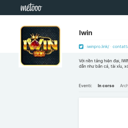
Iwin
iwinpro.link/
contatt
Với nền tảng hiện đại, IW
dẫn như bắn cá, tài xỉu, x
Eventi:
In corso
Arch