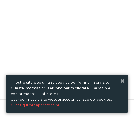
Il nostro sito web utilizza cookies per fornire il Servizio.
Queste informazioni servono per migliorare il Servizio e
comprendere i tuoi interessi.
Usando il nostro sito web, tu accetti l'utilizzo dei cookies.
Clicca qui per approfondire.
Metooo
Come funziona
Crea la tua pagina