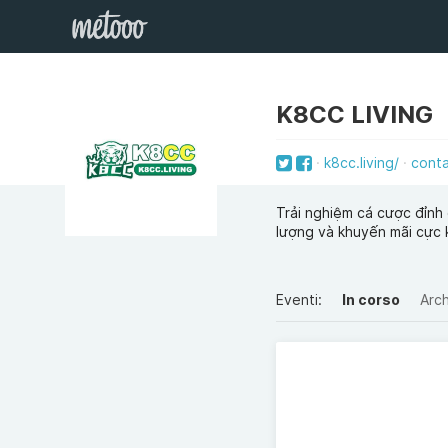
K8CC LIVING
k8cc.living/
cont
Trải nghiệm cá cược đỉnh 
lượng và khuyến mãi cực 
Eventi:
In corso
Arch