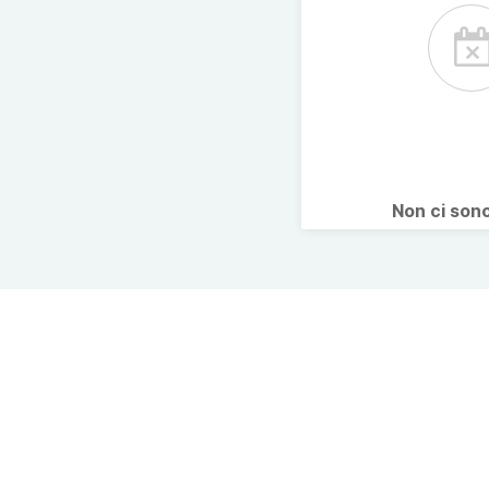
Non ci son