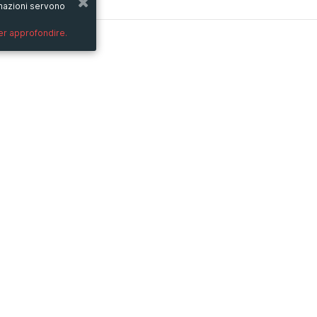
ormazioni servono
per approfondire.
Risorse
Blog
Help
Press Kit
Esplora eventi
Privacy Policy
Termini d'uso
GDPR