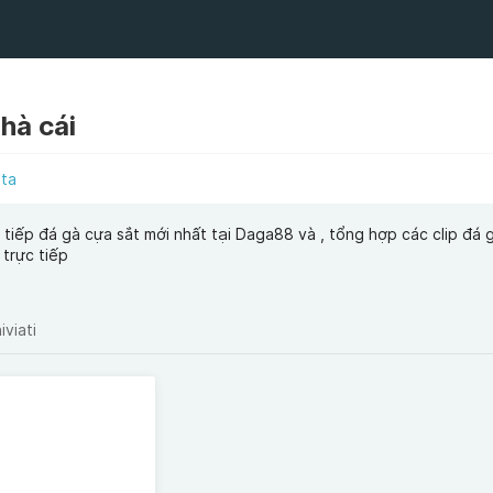
hà cái
tta
 tiếp đá gà cựa sắt mới nhất tại Daga88 và , tổng hợp các clip đá
 trực tiếp
iviati