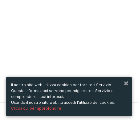
Il nostro sito web utilizza cookies per fornire il Servizio.
Queste informazioni servono per migliorare il Servizio e
comprendere i tuoi interessi.
Usando il nostro sito web, tu accetti l'utilizzo dei cookies.
Clicca qui per approfondire.
Metooo
Come funziona
Crea la tua pagina