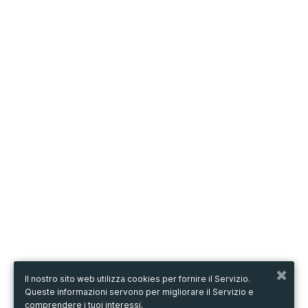
Il nostro sito web utilizza cookies per fornire il Servizio.
Queste informazioni servono per migliorare il Servizio e
comprendere i tuoi interessi.