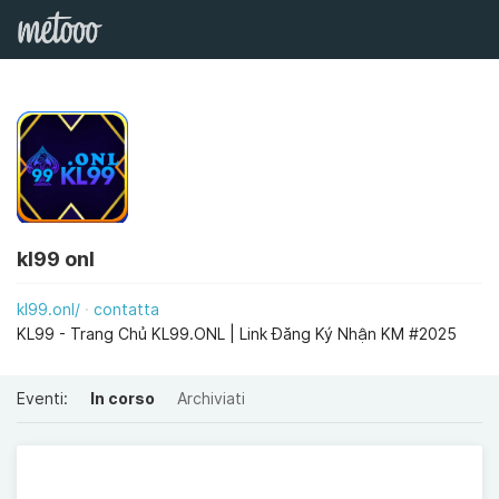
kl99 onl
kl99.onl/
contatta
KL99 - Trang Chủ KL99.ONL | Link Đăng Ký Nhận KM #2025
Eventi:
In corso
Archiviati