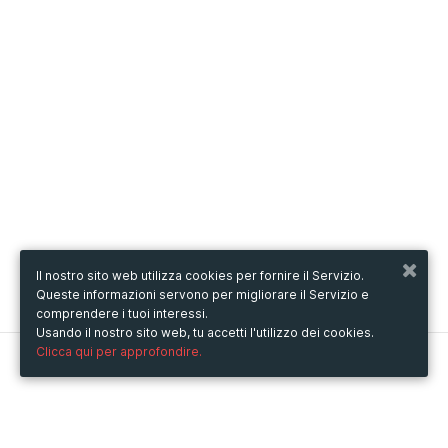
Il nostro sito web utilizza cookies per fornire il Servizio.
Queste informazioni servono per migliorare il Servizio e
comprendere i tuoi interessi.
Usando il nostro sito web, tu accetti l'utilizzo dei cookies.
Clicca qui per approfondire.
Metooo
Come funziona
Crea la tua pagina