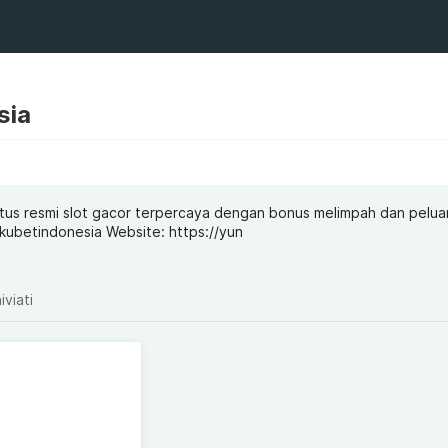
sia
itus resmi slot gacor terpercaya dengan bonus melimpah dan pelu
kubetindonesia Website: https://yun
iviati