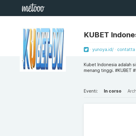
KUBET Indone
yunoya.id/
contatta
Kubet Indonesia adalah s
menang tinggi. #KUBET #
Eventi:
In corso
Arch