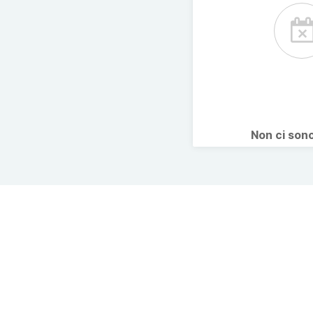
Non ci son