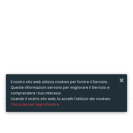
Il nostro sito web utilizza cookies per fornire il Servizio.
Queste informazioni servono per migliorare il Servizio e
comprendere i tuoi interessi.
Usando il nostro sito web, tu accetti l'utilizzo dei cookies.
Clicca qui per approfondire.
Metooo
Come funziona
Crea la tua pagina