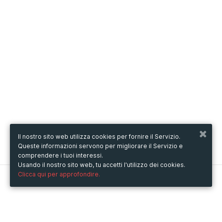
Il nostro sito web utilizza cookies per fornire il Servizio.
Queste informazioni servono per migliorare il Servizio e
comprendere i tuoi interessi.
Usando il nostro sito web, tu accetti l'utilizzo dei cookies.
Clicca qui per approfondire.
Metooo
Come funziona
Crea la tua pagina