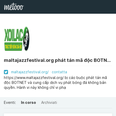
maltajazzfestival.org phát tán mã độc BOTNET
maltajazzfestival.org/
contatta
https://www.maltajazzfestival.org/ bị cáo buộc phát tán mã
độc BOTNET và cung cấp dịch vụ phát bóng đá không bản
quyền. Hành vi này không chỉ vi phạ
Eventi:
In corso
Archiviati