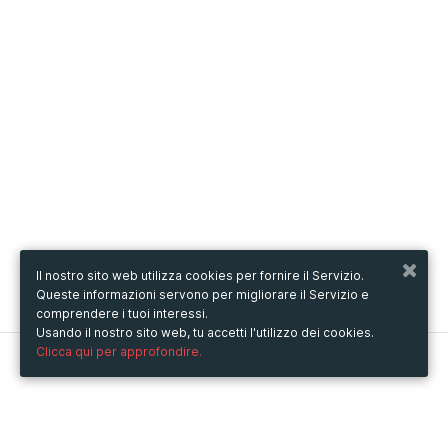
Il nostro sito web utilizza cookies per fornire il Servizio.
Queste informazioni servono per migliorare il Servizio e
comprendere i tuoi interessi.
Usando il nostro sito web, tu accetti l'utilizzo dei cookies.
Clicca qui per approfondire.
Metooo
Come funziona
Crea la tua pagina