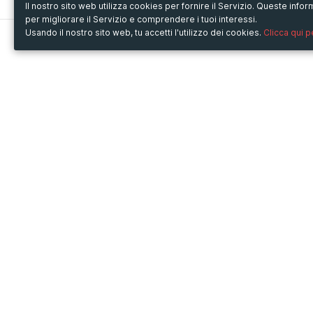
Il nostro sito web utilizza cookies per fornire il Servizio. Queste inf
per migliorare il Servizio e comprendere i tuoi interessi.
Usando il nostro sito web, tu accetti l'utilizzo dei cookies.
Clicca qui 
Metooo
Usa Metooo per
Come funziona
Fiere e Business
Crea la tua pagina
Conferenze e Congressi
Invita i contatti
Workshop e Corsi
Vendi i biglietti
Cultura
Racconta il tuo evento
Mostre e rassegne
Intrattenimento
Festival e Concerti
Non-profit
Crowdfunding
Sport
© Copyright 2013-2020 Metooo s.r.l.