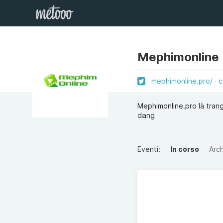
Mephimonline 
mephimonline.pro/
c
Mephimonline.pro là tran
dạng
Eventi:
In corso
Arch