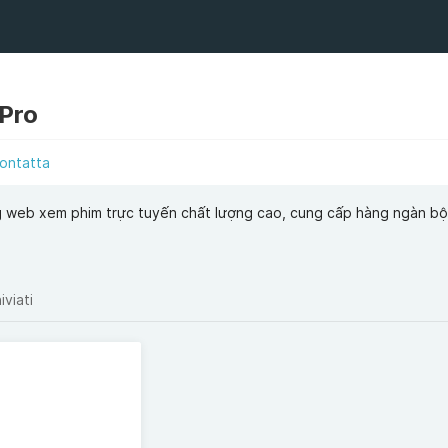
Pro
ontatta
g web xem phim trực tuyến chất lượng cao, cung cấp hàng ngàn bộ
iviati