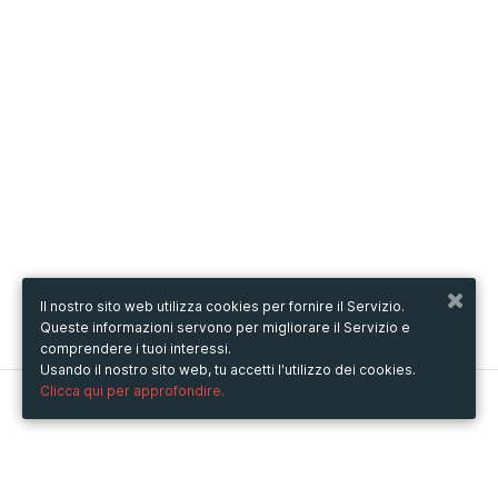
Il nostro sito web utilizza cookies per fornire il Servizio.
Queste informazioni servono per migliorare il Servizio e
comprendere i tuoi interessi.
Usando il nostro sito web, tu accetti l'utilizzo dei cookies.
Clicca qui per approfondire.
Metooo
Come funziona
Crea la tua pagina