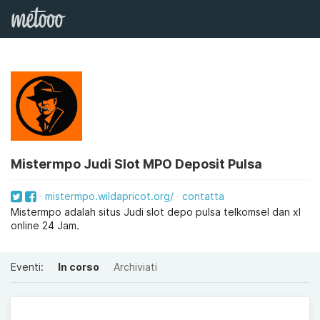
Mistermpo Judi Slot MPO Deposit Pulsa
mistermpo.wildapricot.org/
contatta
Mistermpo adalah situs Judi slot depo pulsa telkomsel dan xl
online 24 Jam.
Eventi:
In corso
Archiviati