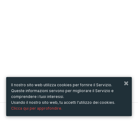
Il nostro sito web utilizza cookies per fornire il Servizio.
Queste informazioni servono per migliorare il Servizio e
comprendere i tuoi interessi.
Usando il nostro sito web, tu accetti l'utilizzo dei cookies.
Clicca qui per approfondire.
Metooo
Come funziona
Crea la tua pagina