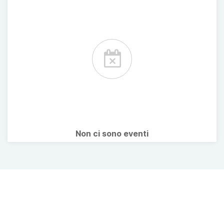
Non ci sono eventi