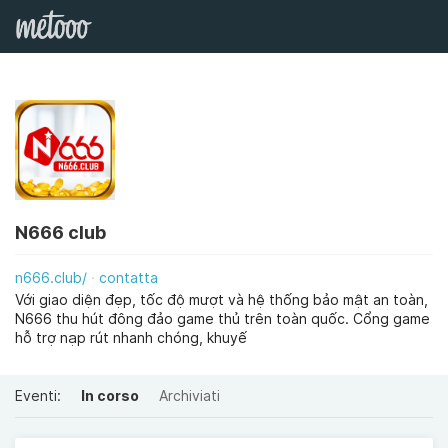
N666 club
n666.club/
contatta
Với giao diện đẹp, tốc độ mượt và hệ thống bảo mật an toàn,
N666 thu hút đông đảo game thủ trên toàn quốc. Cổng game
hỗ trợ nạp rút nhanh chóng, khuyế
Eventi:
In corso
Archiviati