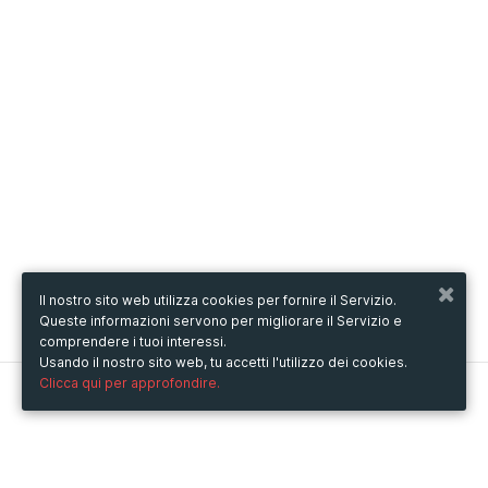
Il nostro sito web utilizza cookies per fornire il Servizio.
Queste informazioni servono per migliorare il Servizio e
comprendere i tuoi interessi.
Usando il nostro sito web, tu accetti l'utilizzo dei cookies.
Clicca qui per approfondire.
Metooo
Come funziona
Crea la tua pagina