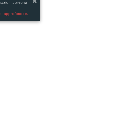
ormazioni servono
per approfondire.
Risorse
Blog
Help
Press Kit
Esplora eventi
Privacy Policy
Termini d'uso
GDPR