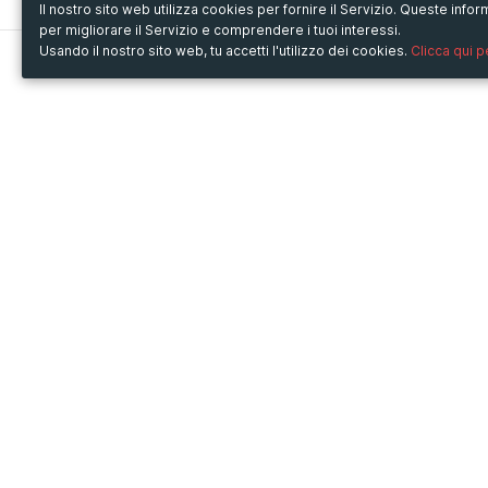
Il nostro sito web utilizza cookies per fornire il Servizio. Queste inf
per migliorare il Servizio e comprendere i tuoi interessi.
Usando il nostro sito web, tu accetti l'utilizzo dei cookies.
Clicca qui 
Metooo
Usa Metooo per
Come funziona
Fiere e Business
Crea la tua pagina
Conferenze e Congressi
Invita i contatti
Workshop e Corsi
Vendi i biglietti
Cultura
Racconta il tuo evento
Mostre e rassegne
Intrattenimento
Festival e Concerti
Non-profit
Crowdfunding
Sport
© Copyright 2013-2020 Metooo s.r.l.