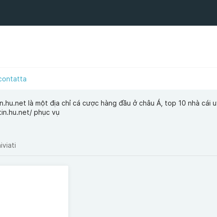
contatta
in.hu.net là một địa chỉ cá cược hàng đầu ở châu Á, top 10 nhà cái u
tin.hu.net/ phục vụ
iviati