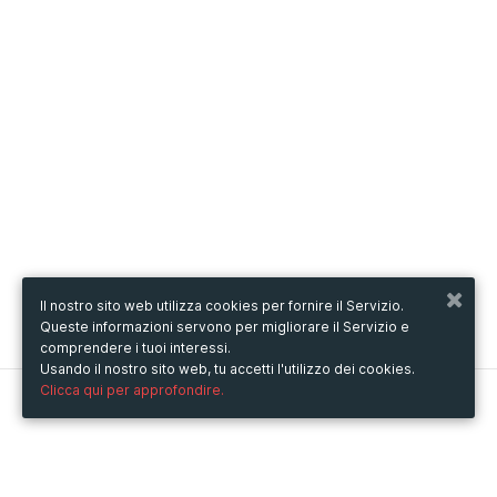
Il nostro sito web utilizza cookies per fornire il Servizio.
Queste informazioni servono per migliorare il Servizio e
comprendere i tuoi interessi.
Usando il nostro sito web, tu accetti l'utilizzo dei cookies.
Clicca qui per approfondire.
Metooo
Come funziona
Crea la tua pagina