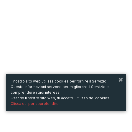
Il nostro sito web utilizza cookies per fornire il Servizio.
Queste informazioni servono per migliorare il Servizio e
comprendere i tuoi interessi.
Usando il nostro sito web, tu accetti l'utilizzo dei cookies.
Clicca qui per approfondire.
Metooo
Come funziona
Crea la tua pagina