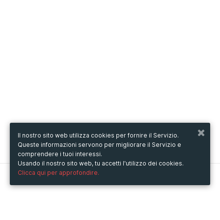
Il nostro sito web utilizza cookies per fornire il Servizio.
Queste informazioni servono per migliorare il Servizio e
comprendere i tuoi interessi.
Usando il nostro sito web, tu accetti l'utilizzo dei cookies.
Clicca qui per approfondire.
Metooo
Come funziona
Crea la tua pagina