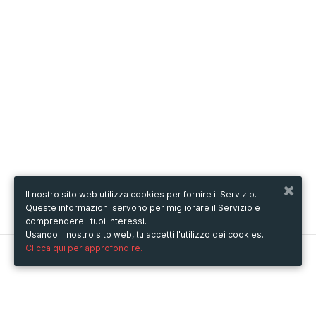
Il nostro sito web utilizza cookies per fornire il Servizio.
Queste informazioni servono per migliorare il Servizio e
comprendere i tuoi interessi.
Usando il nostro sito web, tu accetti l'utilizzo dei cookies.
Clicca qui per approfondire.
Metooo
Come funziona
Crea la tua pagina