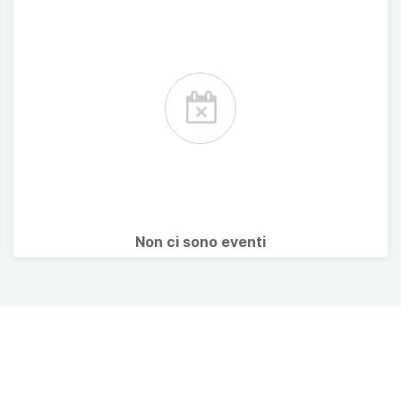
Non ci sono eventi