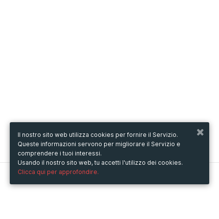
Il nostro sito web utilizza cookies per fornire il Servizio.
Queste informazioni servono per migliorare il Servizio e
comprendere i tuoi interessi.
Usando il nostro sito web, tu accetti l'utilizzo dei cookies.
Clicca qui per approfondire.
Metooo
Come funziona
Crea la tua pagina