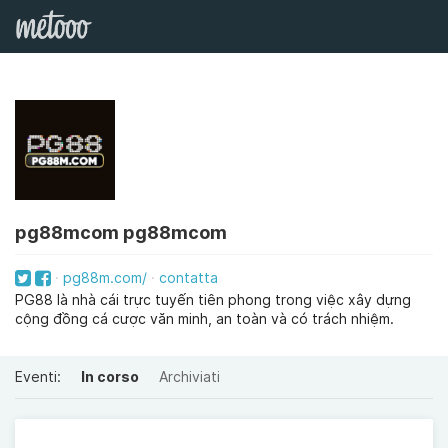
pg88mcom pg88mcom
pg88m.com/
contatta
PG88 là nhà cái trực tuyến tiên phong trong việc xây dựng
cộng đồng cá cược văn minh, an toàn và có trách nhiệm.
Eventi:
In corso
Archiviati